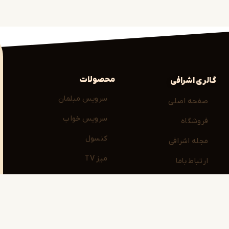
محصولات
گالری اشرافی
سرویس مبلمان
صفحه اصلی
سرویس خواب
فروشگاه
کنسول
مجله اشرافی
میز TV
ارتباط باما
میز نهارخوری
آدرس شوروم : مشهد، بلوار صارمی ، نبش صارمی 49 ( با هماهن