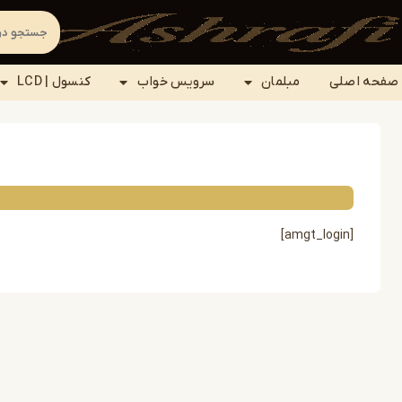
صفحه اصلی
مبلمان
سرویس خواب
کنسول | LCD
[amgt_login]