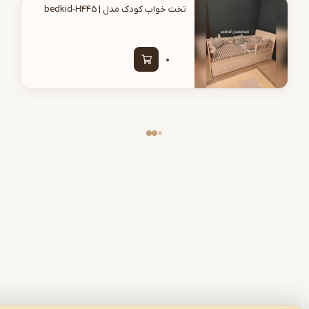
تخت خواب کودک مدل | bedkid-H445