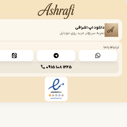
تیار هوش مصنوعی
میشه در خدمت شما
دانلود اپ اشرافی
›
تجربه سریع‌تر خرید روی موبایل
 با ما
0915 108 1225