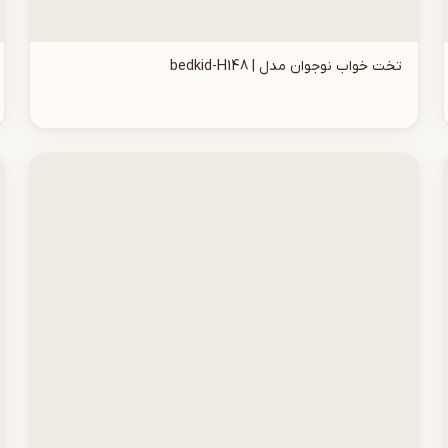
تخت خواب نوجوان مدل | bedkid-H148
افزودن به سبد