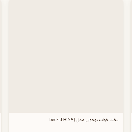
تخت خواب نوجوان مدل | bedkid-H154
افزودن به سبد