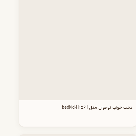
تخت خواب نوجوان مدل | bedkid-H156
افزودن به سبد