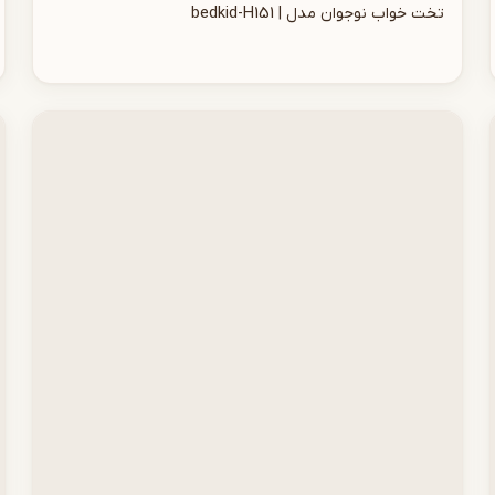
تخت خواب نوجوان مدل | bedkid-H151
افزودن به سبد