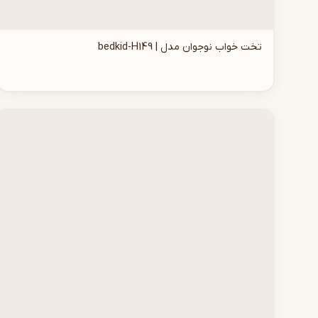
تخت خواب نوجوان مدل | bedkid-H149
افزودن به سبد