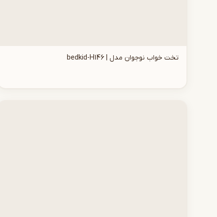
تخت خواب نوجوان مدل | bedkid-H146
افزودن به سبد