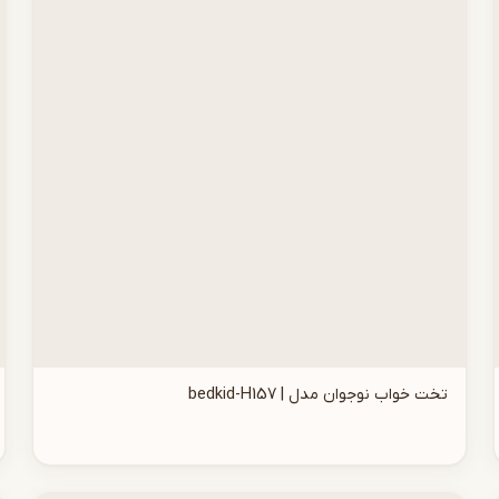
تخت خواب نوجوان مدل | bedkid-H157
افزودن به سبد