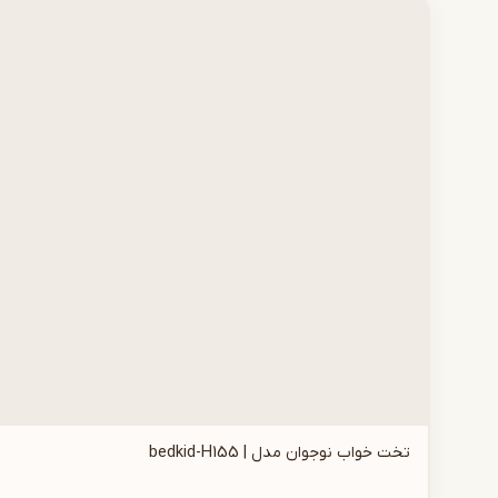
تخت خواب نوجوان مدل | bedkid-H155
افزودن به سبد