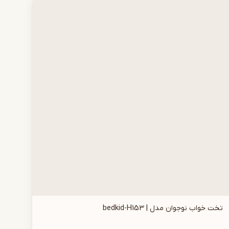
تخت خواب نوجوان مدل | bedkid-H153
افزودن به سبد