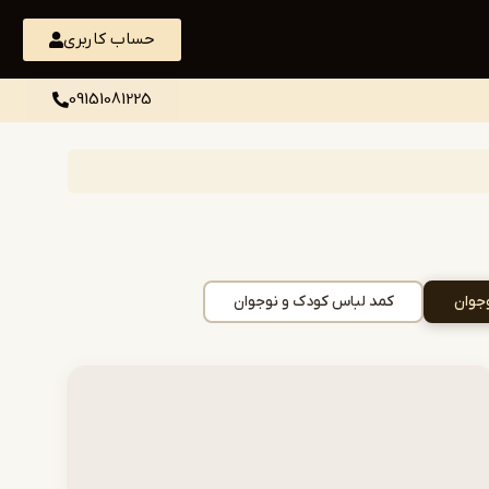
حساب کاربری
09151081225
جوان
کمد لباس کودک و نوجوان