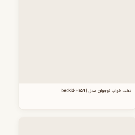
تخت خواب نوجوان مدل | bedkid-H159
افزودن به سبد