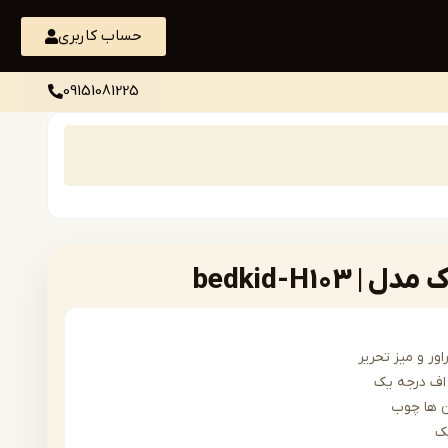
حساب کاربری
09151081225
bedkid-H10
ور و میز تحریر
ف درجه یک
 ها چوب
ک