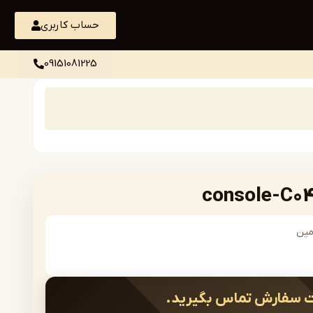
حساب کاربری
09151081225
مین
 سفارش تماس بگیرید.