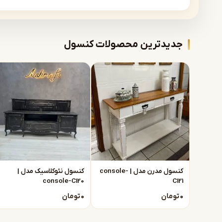
راهنمای خرید از فروشگاه مب
محصولات اشرافی قابلیت سفارش رنگبندی چوب به شکل 
جدیدترین محصولات کنسول
در زمان رنگ حضورا تشریف داشته باشد تا حتی الام
رنگبندی پارچه هم کاملا تیم متخصص و طراح اشرافی در
پس از اجرا حاصل شود، امید که رضایت مشتریان به بال
توجه : به علت نوسانات مواد اولیه تمامی قیمت ه
برای آگاهی بیشتر از قیمت تمام شده محصول با ما در
دستیار هوش مصنوعی
برای سفارشات با این شماره تماس حاصل فرمائید :
25 12 108 0915
همیشه در خدمت شما
کنسول مدرن مدل | console-
کنسول نئوکلاسیک مدل |
console-C120
C121
۰
تومان
۰
تومان