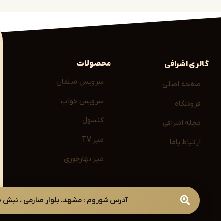
محصولات
گالری اشرافی
سرویس مبلمان
صفحه اصلی
سرویس خواب
فروشگاه
کنسول
مجله اشرافی
میز TV
ارتباط باما
میز نهارخوری
آدرس شوروم : مشهد، بلوار صارمی ، نبش صارمی 49 ( با هماهن