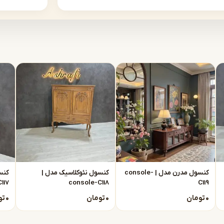
لمان اشرافی
کاملا اختیاریست وحتی الامکان مشتری باید
کان رنگ مدنظرشان پیاده سازی شود، درمورد
 کنار شما عزیزان می باشند تا بهترین نتیجه
اترین شکل ممکن اجرا و پیاده سازی شود.
ای محصولات در این سایت حدود قیمت است و
 تماس باشید.
کنسول مدرن مدل | console-
کنسول نئوکلاسیک مدل |
C117
console-C118
C119
۰
تومان
۰
تومان
۰
تو