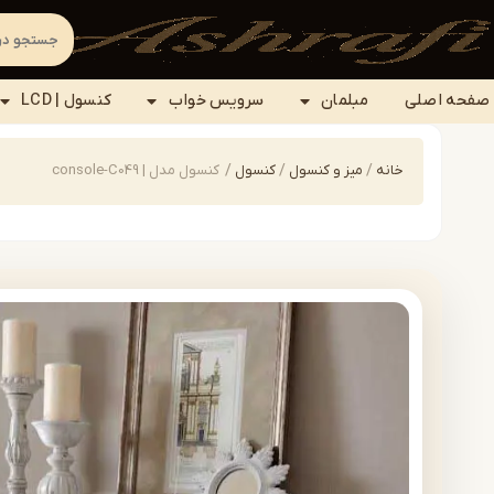
صفحه اصلی
مبلمان
سرویس خواب
کنسول | LCD
خانه
/
میز و کنسول
/
کنسول
/
کنسول مدل | console-C049