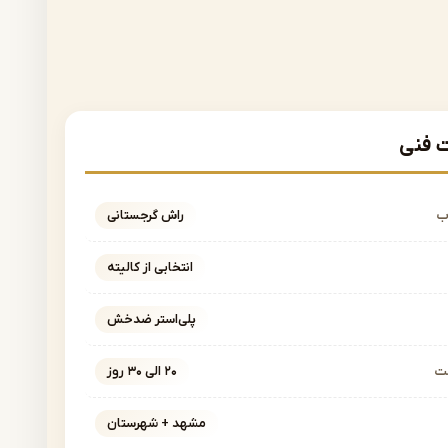
فنی
ب
راش گرجستانی
انتخابی از کالیته
پلی‌استر ضدخش
خت
۲۰ الی ۳۰ روز
مشهد + شهرستان