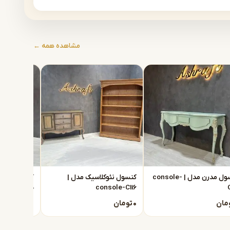
مشاهده همه ←
کنسول مدرن مدل | console-
کنسول نئوکلاسیک مدل |
C115
console-C116
مان
۰
تومان
۰
تومان