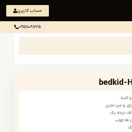
حساب کاربری
09151081225
 کلبه
ور و میز تحریر
ف درجه یک
 ها چوب
ک