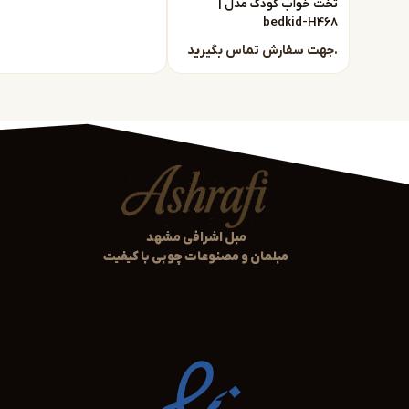
تخت خواب کودک مدل |
bedkid-H468
برای سفارشات با این شماره تماس حاصل فرمائید :
10 41 583 0915
جهت سفارش تماس بگیرید.
مبل اشرافی مشهد
مبلمان و مصنوعات چوبی با کیفیت