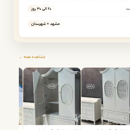
خت
۲۰ الی ۳۰ روز
مشهد + شهرستان
مشاهده همه ←