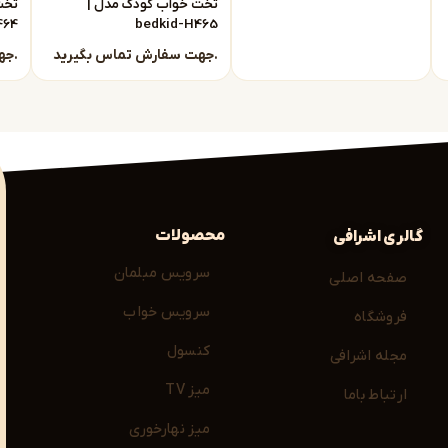
تخت خواب کودک مدل |
تخت
464
bedkid-H465
جهت سفارش تماس بگیرید.
جهت سفارش تماس بگیرید.
محصولات
گالری اشرافی
سرویس مبلمان
صفحه اصلی
سرویس خواب
فروشگاه
کنسول
مجله اشرافی
میز TV
ارتباط باما
میز نهارخوری