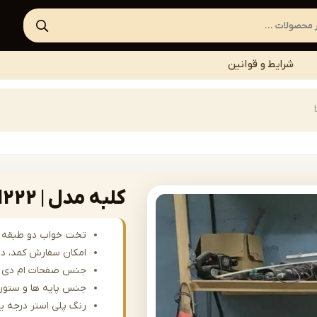
شرایط و قوانین
کلبه مدل | bedkid-H222
تخت خواب دو طبقه و
امکان سفارش کمد، درا
جنس صفحات ام دی ا
جنس پایه ها و ستون
رنگ پلی استر درجه ی