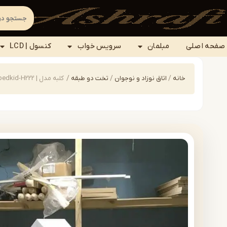
صفحه اصلی
مبلمان
سرویس خواب
کنسول | LCD
خانه
/
اتاق نوزاد و نوجوان
/
تخت دو طبقه
/
کلبه مدل | bedkid-H222