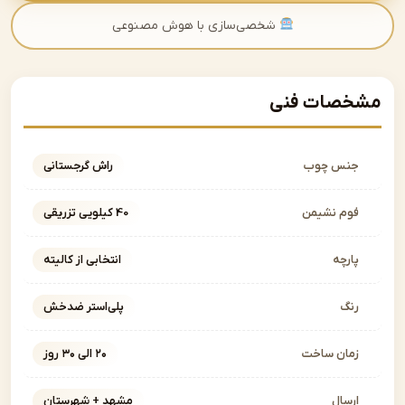
شخصی‌سازی با هوش مصنوعی
صات فنی
نس چوب
راش گرجستانی
وم نشیمن
40 کیلویی تزریقی
ارچه
انتخابی از کالیته
نگ
پلی‌استر ضدخش
مان ساخت
۲۰ الی ۳۰ روز
رسال
مشهد + شهرستان