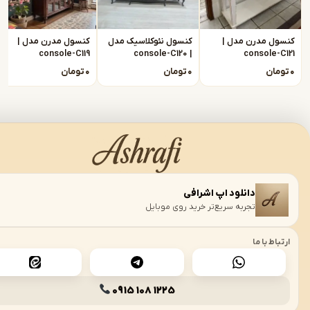
 مدرن مدل |
کنسول نئوکلاسیک مدل
کنسول مدرن مدل |
console-C119
| console-C120
console
ن
۰
تومان
۰
تومان
تیار هوش مصنوعی
میشه در خدمت شما
دانلود اپ اشرافی
›
تجربه سریع‌تر خرید روی موبایل
 با ما
0915 108 1225