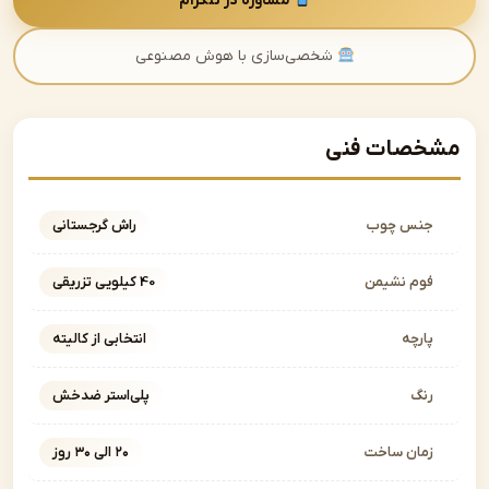
مشاوره در تلگرام
شخصی‌سازی با هوش مصنوعی
صات فنی
نس چوب
راش گرجستانی
وم نشیمن
40 کیلویی تزریقی
ارچه
انتخابی از کالیته
نگ
پلی‌استر ضدخش
مان ساخت
۲۰ الی ۳۰ روز