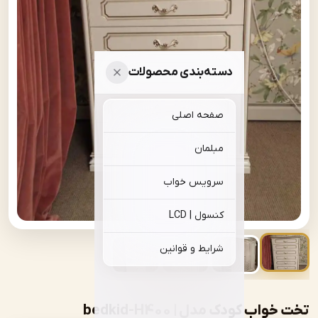
دسته‌بندی محصولات
صفحه اصلی
مبلمان
سرویس خواب
کنسول | LCD
شرایط و قوانین
ب کودک مدل | bedkid-H400