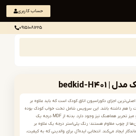
حساب کاربری
09151081225
bedkid-H40
لی‌ترین اجزای دکوراسیون اتاق کودک است که باید علاوه بر
خت را هم داشته باشد. این سرویس شامل تخت خواب کودک بوده
و امکان سفارش کمد، دراور و میز تحریر هماهنگ نیز وجود دارد. بدنه از MDF درجه یک
‌ها از چوب مقاوم هستند؛ رنگ پلی‌استر درجه یک علاوه بر
اندگار ایجاد می‌کند. انتخابی ایده‌آل برای والدینی که به کیفیت،