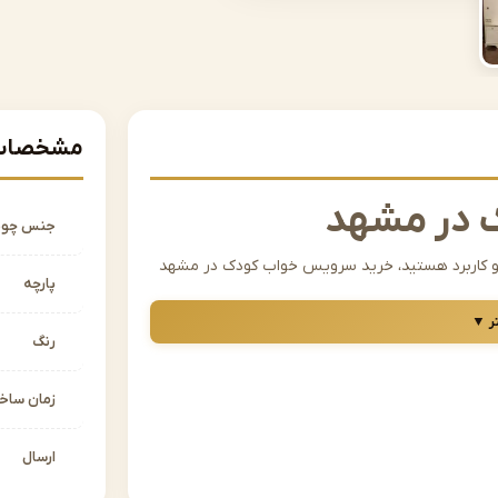
مشخصات 
 در مشهد
جنس چو
یی و کاربرد هستید، خرید سرویس خواب کودک در مشهد
پارچه
ودک باید علاوه بر جذابیت بصری، استحکام بالا،
ر ▼
تان را تضمین کند. مجموعه اشرافی با تولید مستقیم
رنگ
طه، مدل‌های متنوع و باکیفیت را انتخاب کنید.
زمان سا
انتخاب مناسبی است؟
در آن اتفاق می‌افتد؛ بنابراین سرویس خواب کودک
ارسال
 خواب کودک، کمد لباس، دراور و میز تحریر با