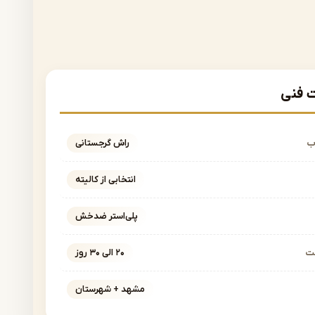
فنی
ب
راش گرجستانی
انتخابی از کالیته
پلی‌استر ضدخش
خت
۲۰ الی ۳۰ روز
مشهد + شهرستان