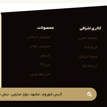
را مشاهده کنید:
محصولات
گالری اشرافی
سرویس مبلمان
صفحه اصلی
 کودک
سرویس خواب
فروشگاه
اب تکی هر قطعه
 علاوه بر زیبایی، آرامش و نظم را در اتاق کودک فراهم
کنسول
مجله اشرافی
میز TV
ارتباط باما
میز نهارخوری
هد
آدرس شوروم : مشهد، بلوار صارمی ، نبش صارمی 49 ( با هماهن