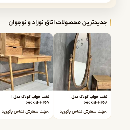
هماهنگی رنگ و طرح تولید می‌شوند تا فضای اتاق منظم، شاد و ک
ویژگی‌های اصلی سرویس خواب کودک اشرافی:
جدیدترین محصولات اتاق نوزاد و نوجوان
بدنه MDF درجه یک با روکش مقاوم و قابل شست‌وشو
پایه‌ها و ستون‌های چوبی محکم برای استحکام بالا
رنگ پلی‌استر درجه یک با پوشش یکنواخت و ماندگار
طراحی متناسب با ابعاد اتاق کودک و امکان سفارش سروی
امکان سفارش کمد، دراور و میز تحریر هماهنگ با تخت
خرید سرویس خواب کودک مشهد – مس
دستیار هوش مصنوعی
با خرید مستقیم از کارخانه اشرافی:
همیشه در خدمت شما
قیمت‌های شفاف و بدون واسطه
امکان سفارشی‌سازی رنگ، ابعاد و ترکیب اجزای سرویس
تخت خواب کودک مدل |
تخت خواب کودک مدل |
bedkid-H467
bedkid-H468
کیفیت ساخت تحت کنترل تیم تولید
ارسال و نصب در مشهد و شهرهای اطراف
جهت سفارش تماس بگیرید.
جهت سفارش تماس بگیرید.
ما با تجربه چندین ساله در تولید مبلمان کودک و نوجوان، بهتر
پیشنهاد می‌دهیم.