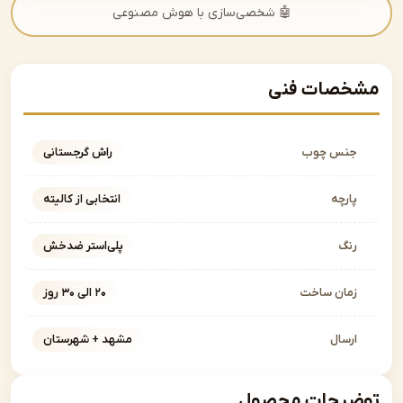
🤖 شخصی‌سازی با هوش مصنوعی
صات فنی
نس چوب
راش گرجستانی
ارچه
انتخابی از کالیته
نگ
پلی‌استر ضدخش
مان ساخت
۲۰ الی ۳۰ روز
رسال
مشهد + شهرستان
یحات محصول