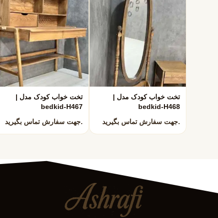
رنگ پلی‌استر درجه یک با پوشش یکنواخت و ماندگار
طراحی متناسب با ابعاد اتاق کودک و امکان سفارش سر
امکان سفارش کمد، دراور و میز تحریر هماهنگ با تخت
خرید سرویس خواب کودک مشهد – م
دستیار هوش مصنوعی
با خرید مستقیم از کارخانه اشرافی:
همیشه در خدمت شما
قیمت‌های شفاف و بدون واسطه
امکان سفارشی‌سازی رنگ، ابعاد و ترکیب اجزای سروی
تخت خواب کودک مدل |
تخت خواب کودک مدل |
bedkid-H467
bedkid-H468
کیفیت ساخت تحت کنترل تیم تولید
ارسال و نصب در مشهد و شهرهای اطراف
جهت سفارش تماس بگیرید.
جهت سفارش تماس بگیرید.
ما با تجربه چندین ساله در تولید مبلمان کودک و نوجوان، بهترین
می‌دهیم.
تنوع مدل‌های سرویس خواب کودک
در این دسته‌بندی می‌توانید انواع مدل‌های سرویس خواب کودک ر
تخت خواب تک‌نفره کودک با طراحی مدرن و رنگ‌های شا