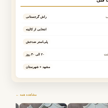
فنی
ب
راش گرجستانی
انتخابی از کالیته
پلی‌استر ضدخش
خت
۲۰ الی ۳۰ روز
مشهد + شهرستان
مشاهده همه ←