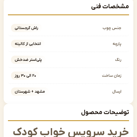
صات فنی
نس چوب
راش گرجستانی
ارچه
انتخابی از کالیته
نگ
پلی‌استر ضدخش
مان ساخت
۲۰ الی ۳۰ روز
رسال
مشهد + شهرستان
یحات محصول
ید سرویس خواب کودک