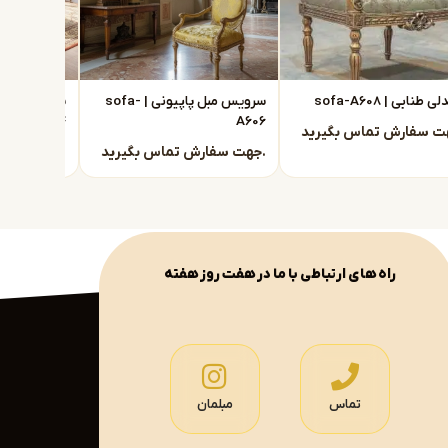
 طنابی | sofa-A608
سرویس مبل پاپیونی | sofa-
A604
A606
جهت سفارش تماس بگیرید.
جهت سفارش تماس بگیرید.
راه های ارتباطی با ما در هفت روز هفته
تماس
مبلمان