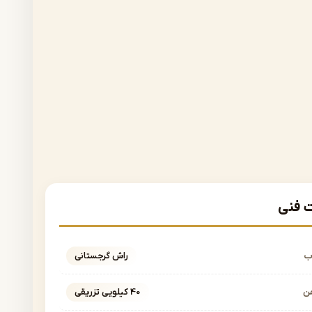
فنی
ب
راش گرجستانی
ن
40 کیلویی تزریقی