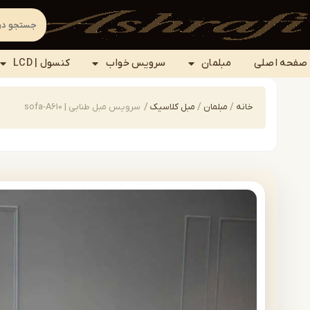
صفحه اصلی
مبلمان
سرویس خواب
کنسول | LCD
خانه
/
مبلمان
/
مبل کلاسیک
/
سرویس مبل طنابی | sofa-A610