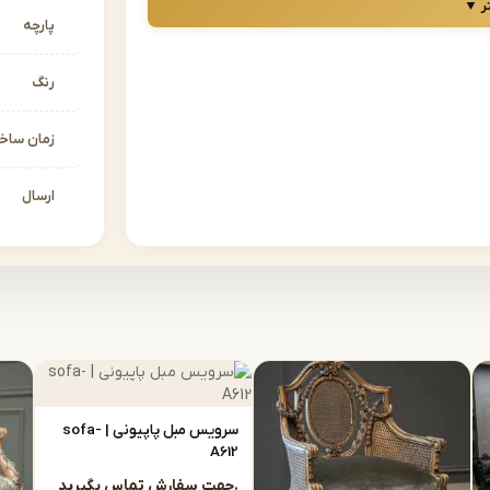
ر ▼
، ترکیبی از هنر، ظرافت و شکوه را در فضای خانه ایجاد
پارچه
حه بهترین انتخاب‌ها را برای شما گردآوری کرده
رنگ
را مستقیماً از تولیدی، با بهترین کیفیت و قیمت،
زمان سا
دگار است؟
ارسال
با جزئیات چشم‌گیر، منبت‌کاری‌های ظریف و پارچه‌های
سیک نه‌تنها یک انتخاب زیباشناسانه، بلکه یک
سرویس مبل پاپیونی | sofa-
نتخابی فوق‌العاده برای شما خواهد بود.
A612
از تولیدی
جهت سفارش تماس بگیرید.