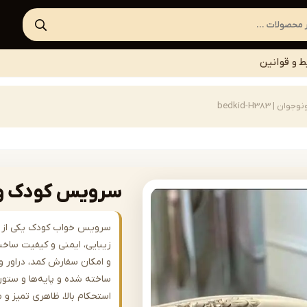
ط و قوانین
 bedkid-H383
سرویس کودک ونوجوان |
سرویس خواب کودک یکی از اص
زیبایی، ایمنی و کیفیت سا
ساخته شده و پایه‌ها و ستون
استحکام بالا، ظاهری تمیز و م