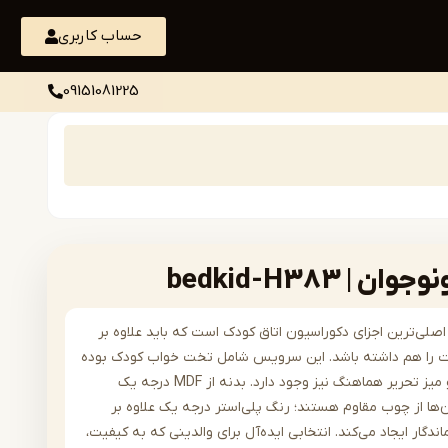
حساب کاربری
09151081225
 bedkid-H383
لی‌ترین اجزای دکوراسیون اتاق کودک است که باید علاوه بر
خت را هم داشته باشد. این سرویس شامل تخت خواب کودک بوده
و امکان سفارش کمد، دراور و میز تحریر هماهنگ نیز وجود دارد. بدنه از MDF درجه یک
‌ها از چوب مقاوم هستند؛ رنگ پلی‌استر درجه یک علاوه بر
اندگار ایجاد می‌کند. انتخابی ایده‌آل برای والدینی که به کیفیت،