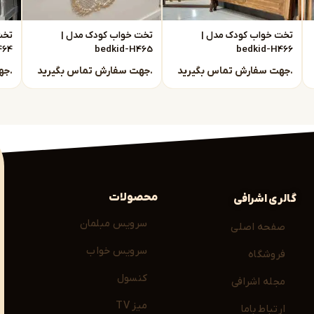
تخت خواب کودک مدل |
تخت خواب کودک مدل |
تخت
464
bedkid-H465
bedkid-H466
جهت سفارش تماس بگیرید.
جهت سفارش تماس بگیرید.
جهت سفارش تماس بگیرید.
ین گزینه را متناسب با سن، سلیقه و بودجه شما
را مشاهده کنید:
محصولات
گالری اشرافی
سرویس مبلمان
صفحه اصلی
 کودک
سرویس خواب
فروشگاه
اب تکی هر قطعه
 علاوه بر زیبایی، آرامش و نظم را در اتاق کودک فراهم
کنسول
مجله اشرافی
میز TV
ارتباط باما