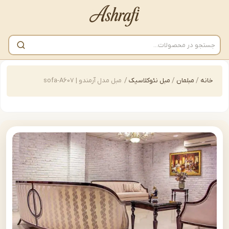
/
مبلمان
/
مبل نئوکلاسیک
/
مبل مدل آرمندو | sofa-A607