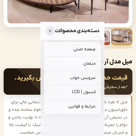
دسته‌بندی محصولات
صفحه اصلی
آرمندو | sofa-A607
مبلمان
ت حدودی:
جهت سفارش تماس بگیرید.
سرویس خواب
از سفارشی‌سازی، قیمت نهایی اعلام خواهد شد.
کنسول | LCD
مبل ۷ نفره با طراحی مدرن و جلو مبلی ست‌شده، انتخابی عالی برای
شرایط و قوانین
اسیون منزل. اسکلت این مبل از چوب راش مقاوم ساخته شده و
شیمن آن از فوم سرد و فنر پاکتی استفاده شده تا نهایت راحتی و
را تجربه کنید. این مبل راحتی علاوه بر ظاهر شیک، با کیفیت بالا
ریال مرغوب، گزینه‌ای ایده‌آل برای فضای نشیمن شماست.