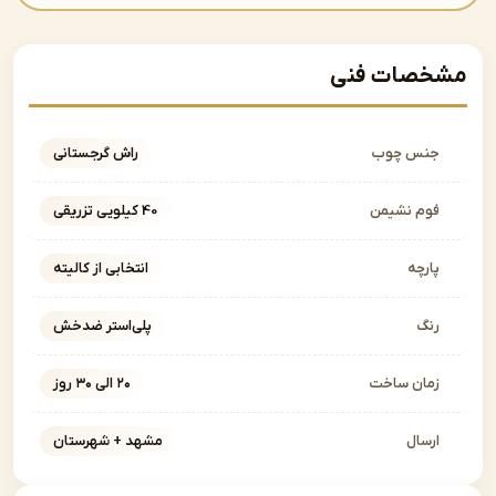
صات فنی
نس چوب
راش گرجستانی
وم نشیمن
40 کیلویی تزریقی
ارچه
انتخابی از کالیته
نگ
پلی‌استر ضدخش
مان ساخت
۲۰ الی ۳۰ روز
رسال
مشهد + شهرستان