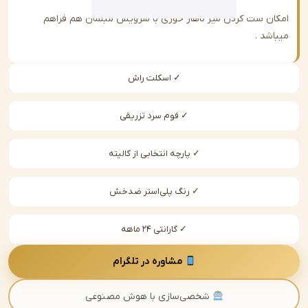
ن ست کردن میز ناهار خوری با سرویس مبلمان هم فراهم
شد .
✓ اسکلت راش
✓ فوم سرد تزریقی
✓ پارچه انتخابی از کالیته
✓ رنگ پلی‌استر ضدخش
✓ گارانتی ۲۴ ماهه
مشاوره در تلگرام
شخصی‌سازی با هوش مصنوعی