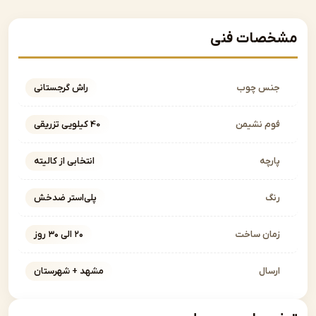
صات فنی
نس چوب
راش گرجستانی
وم نشیمن
40 کیلویی تزریقی
ارچه
انتخابی از کالیته
نگ
پلی‌استر ضدخش
مان ساخت
۲۰ الی ۳۰ روز
رسال
مشهد + شهرستان