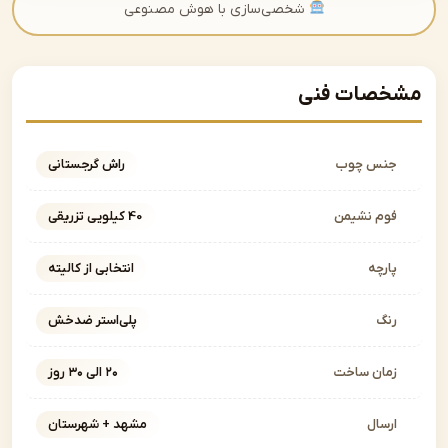
شخصی‌سازی با هوش مصنوعی
صات فنی
نس چوب
راش گرجستانی
وم نشیمن
40 کیلویی تزریقی
ارچه
انتخابی از کالیته
نگ
پلی‌استر ضدخش
مان ساخت
۲۰ الی ۳۰ روز
رسال
مشهد + شهرستان