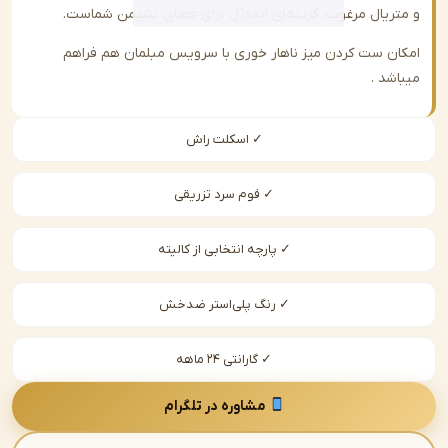
ریال مرغوب، گزینه‌ای ایده‌آل برای فضای نشیمن شماست.
ن ست کردن میز ناهار خوری با سرویس مبلمان هم فراهم
شد .
✓ اسکلت راش
✓ فوم سرد تزریقی
✓ پارچه انتخابی از کالیته
✓ رنگ پلی‌استر ضدخش
✓ گارانتی ۲۴ ماهه
مشاوره در تلگرام