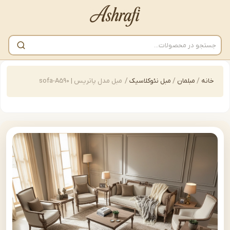
/
مبلمان
/
مبل نئوکلاسیک
/
مبل مدل پاتریس | sofa-A590