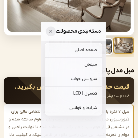
دسته‌بندی محصولات
صفحه اصلی
مبلمان
 پاتریس | sofa-A590
سرویس خواب
ت حدودی:
جهت سفارش تماس بگیرید.
کنسول | LCD
از سفارشی‌سازی، قیمت نهایی اعلام خواهد شد.
شرایط و قوانین
مبل ۷ نفره با طراحی مدرن و جلو مبلی ست‌شده، انتخابی عالی برای
اسیون منزل. اسکلت این مبل از چوب راش مقاوم ساخته شده و
شیمن آن از فوم سرد و فنر پاکتی استفاده شده تا نهایت راحتی و
را تجربه کنید. این مبل راحتی علاوه بر ظاهر شیک، با کیفیت بالا