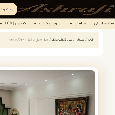
صفحه اصلی
مبلمان
سرویس خواب
کنسول | LCD
خانه
/
مبلمان
/
مبل نئوکلاسیک
/
مبل مدل یاشیل | sofa-A620