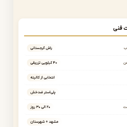
فنی
ب
راش گرجستانی
ن
40 کیلویی تزریقی
انتخابی از کالیته
پلی‌استر ضدخش
خت
۲۰ الی ۳۰ روز
مشهد + شهرستان