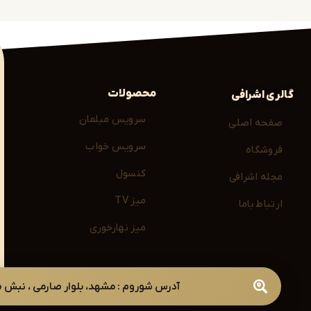
را بررسی کنید، از جمله:
 لوکس
محصولات
گالری اشرافی
سرویس مبلمان
صفحه اصلی
 اجزای دکوراسیون داخلی شما هماهنگ می‌شوند.
سرویس خواب
فروشگاه
ین مشهد
کنسول
مجله اشرافی
زیر می‌شود:
میز TV
ارتباط باما
میز نهارخوری
سبک زندگی و شخصیت بصری فضای شماست، و ما این
آدرس شوروم : مشهد، بلوار صارمی ، نبش صارمی 49 ( با هماهن