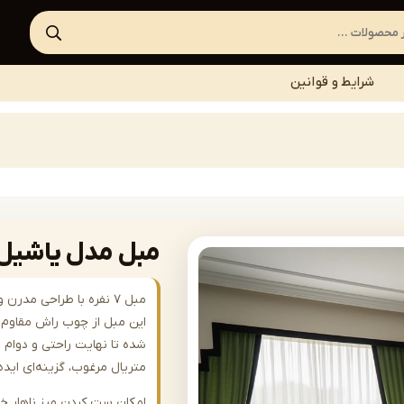
شرایط و قوانین
مبل مدل یاشیل | fa-A620
مبل ۷ نفره با طراحی مد
این مبل از چوب راش مقاوم س
شده تا نهایت راحتی و دوام را
متریال مرغوب، گزینه‌ای ای
امکان ست کردن میز ناهار خ