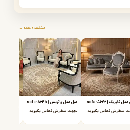
مشاهده همه ←
دل کاپریک | sofa-A646
مبل مدل پاتریس | sofa-A645
A644
جهت سفارش تماس بگیرید.
جهت سفارش تماس بگیرید.