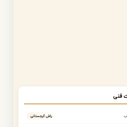
فنی
ب
راش گرجستانی