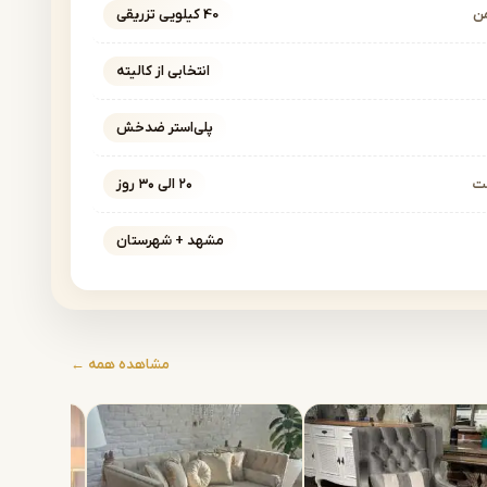
ن
40 کیلویی تزریقی
انتخابی از کالیته
پلی‌استر ضدخش
خت
۲۰ الی ۳۰ روز
مشهد + شهرستان
مشاهده همه ←