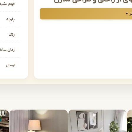
فوم نشیم
 زندگی تبدیل شده، انتخاب مبلمان راحتی مناسب بیش
ر ▼
ش پیداست، برای نشستنهای طولانیمدت، استراحت و
پارچه
تی در مشهد
با طراحی زیبا، کیفیت ساخت بالا و قیمت
رنگ
ان راحتی مشهد
، تلاش کردهایم تا هر سلیقهای را
 مدرن، همه را یکجا در اختیار دارید.
زمان سا
ارسال
نه برای خانم های امروزی
 طراحی میشود. این مبلمان نهتنها مناسب مهمانپذیری
روزمره هم گزینهای بینظیر است.