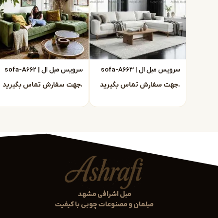
قابلیت جداسازی و شستوشوی آسان برخی مد لها
اگر میخواهید در کنار زیبایی، راحتی واقعی را هم تجربه کنید،
خر
تنوع در رنگ، پارچه و چیدمان
بود.
دستیار هوش مصنوعی
همیشه در خدمت شما
خرید مبلمان راحتی مشهد از تولیدی
سرویس مبل ال | sofa-A663
سرویس مبل ال | sofa-A662
در فروشگاه ما، با حذف واسط هها مستقیماً از تولیدی
مبلمان ر
جهت سفارش تماس بگیرید.
جهت سفارش تماس بگیرید.
قیمت بسیار مناسب و منصفانه
کیفیت ساخت تحت کنترل مستقیم
امکان انتخاب رنگ و پارچه مطابق سلیقه شما
ارسال رایگان در مشهد و پشتیبانی کامل پس از خرید
ما با تیم تولید حرفهای و طراحی داخلی، آماد هایم تا شما را در 
انواع مد لهای مبلمان راحتی در مشهد
مبل اشرافی مشهد
مجموعه ما شامل صدها مدل
مبل راحتی مشهد
است که میتوان
مبلمان و مصنوعات چوبی با کیفیت
کنید: