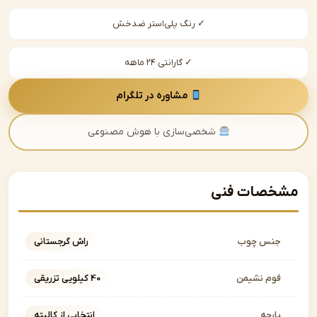
✓ رنگ پلی‌استر ضدخش
✓ گارانتی ۲۴ ماهه
مشاوره در تلگرام
شخصی‌سازی با هوش مصنوعی
صات فنی
نس چوب
راش گرجستانی
وم نشیمن
40 کیلویی تزریقی
ارچه
انتخابی از کالیته