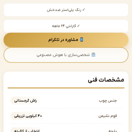
✓ رنگ پلی‌استر ضدخش
✓ گارانتی ۲۴ ماهه
مشاوره در تلگرام
شخصی‌سازی با هوش مصنوعی
صات فنی
نس چوب
راش گرجستانی
وم نشیمن
40 کیلویی تزریقی
ارچه
انتخابی از کالیته