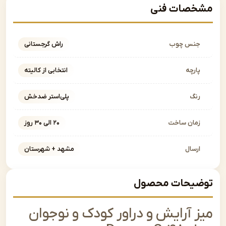
صات فنی
نس چوب
راش گرجستانی
ارچه
انتخابی از کالیته
نگ
پلی‌استر ضدخش
مان ساخت
۲۰ الی ۳۰ روز
رسال
مشهد + شهرستان
یحات محصول
 آرایش و دراور کودک و نوجوان