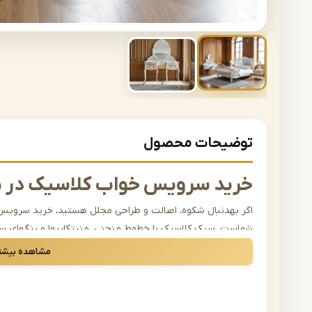
توضیحات محصول
خرید سرویس خواب کلاسیک در 
اگر بهدنبال شکوه، اصالت و طراحی مجلل هستید، خرید سرویس 
شماست. سبک کلاسیک با خطوط منحنی، منبتکاریها و رنگهای سل
میبخشد. این سبک از دیرباز نمادی از زیبایی و قدرت بوده و ه
مشاهده بیشت
محبوبیت زیادی دارد.
چرا سرویس خواب کلاسیک انتخابی 