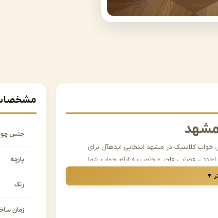
مشخصات 
مشهد
جنس چو
خواب کلاسیک در مشهد انتخابی ایدهآل برای
طنتی، فضایی فاخر و خاص به اتاق خواب شما
پارچه
نوز هم در میان علاق همندان به دکوراسیون لوکس،
ر ▼
رنگ
لوکس است؟
زمان سا