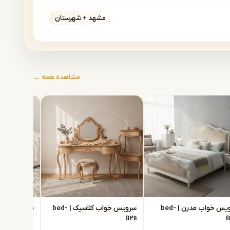
مشهد + شهرستان
مشاهده همه ←
سرویس خواب مدرن | bed-
سرویس خواب کلاسیک | bed-
B210
B211
B