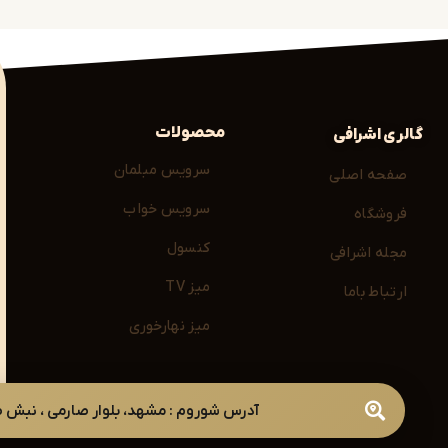
مدرن را مشاهده کنید:
محصولات
گالری اشرافی
سرویس مبلمان
صفحه اصلی
تری یا چوبی
سرویس خواب
فروشگاه
یبایی، خواب راحتی را نیز فراهم کنند.
کنسول
مجله اشرافی
میز TV
ارتباط باما
هد
میز نهارخوری
آدرس شوروم : مشهد، بلوار صارمی ، نبش صارمی 49 ( با هماهن