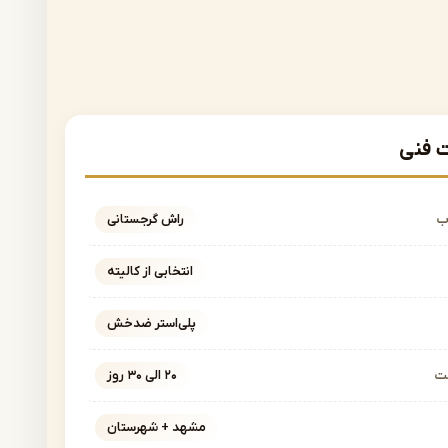
فنی
ب
راش گرجستانی
انتخابی از کالیته
پلی‌استر ضدخش
خت
۲۰ الی ۳۰ روز
مشهد + شهرستان