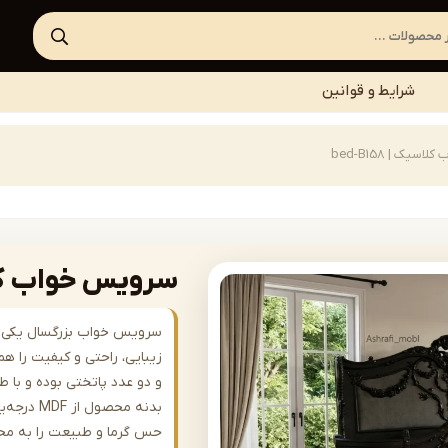
شرایط و قوانین
یک | bed-B158
سرویس خواب کلاسیک 
سرویس خواب بزرگسال یکی از 
زیبایی، راحتی و کیفیت را 
و دو عدد پاتختی بوده و با 
بدنه محصو
حس گرما و طبیعت را به محیط