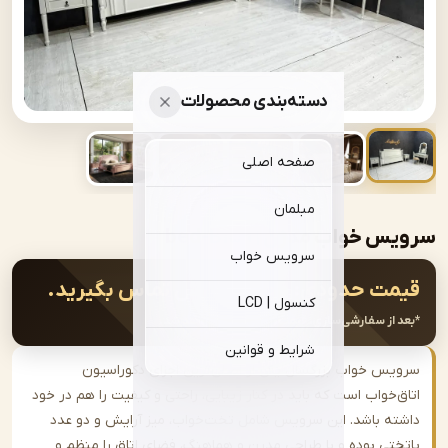
دسته‌بندی محصولات
صفحه اصلی
مبلمان
خواب مدرن | bed-B159
سرویس خواب
ت حدودی:
جهت سفارش تماس بگیرید.
کنسول | LCD
از سفارشی‌سازی، قیمت نهایی اعلام خواهد شد.
شرایط و قوانین
س خواب بزرگسال یکی از اصلی‌ترین اجزای دکوراسیون
‌خواب است که باید در کنار زیبایی، راحتی و کیفیت را هم در خود
ه باشد. این سرویس شامل تخت‌خواب، میز آرایش و دو عدد
تی بوده و با طراحی مدرن و هماهنگ، فضای اتاق را منظم و