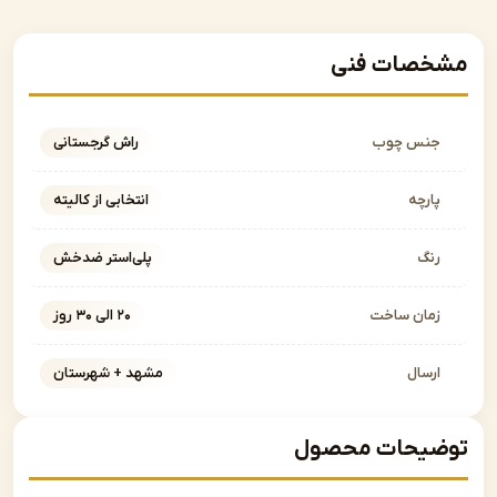
صات فنی
نس چوب
راش گرجستانی
ارچه
انتخابی از کالیته
نگ
پلی‌استر ضدخش
مان ساخت
۲۰ الی ۳۰ روز
رسال
مشهد + شهرستان
یحات محصول