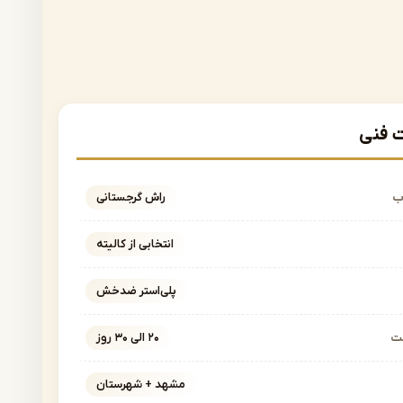
فنی
ب
راش گرجستانی
انتخابی از کالیته
پلی‌استر ضدخش
خت
۲۰ الی ۳۰ روز
مشهد + شهرستان