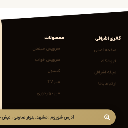
محصولات
گالری اشرافی
سرویس مبلمان
صفحه اصلی
سرویس خواب
فروشگاه
کنسول
مجله اشرافی
میز TV
ارتباط باما
میز نهارخوری
آدرس شوروم : مشهد، بلوار صارمی ، نبش صارمی 49 ( با هماهن