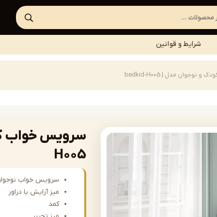
شرایط و قوانین
نوجوان مدل | bedkid-H005
H005
سرویس خواب نوجوا
میز آرایش یا دراور
کمد
میز تحریر