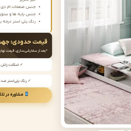
جنس صفحات ام دی ا
جنس پایه ها و ستون
رنگ پلی استر درجه ی
قیمت حدودی:
جهت
*بعد از سفارشی‌سازی، قیمت نهای
✓ اسکلت راش
✓ رنگ پلی‌استر ض
مشاوره در تلگ