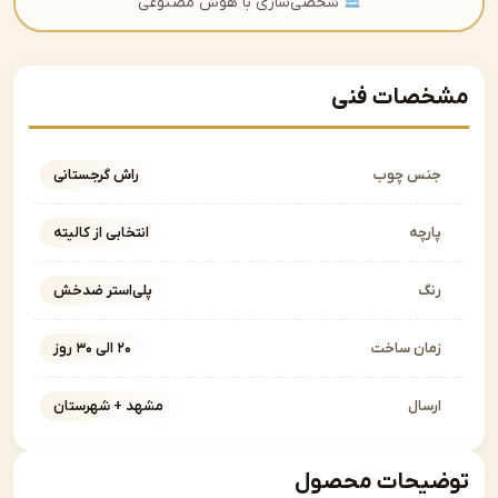
شخصی‌سازی با هوش مصنوعی
صات فنی
نس چوب
راش گرجستانی
ارچه
انتخابی از کالیته
نگ
پلی‌استر ضدخش
مان ساخت
۲۰ الی ۳۰ روز
رسال
مشهد + شهرستان
یحات محصول