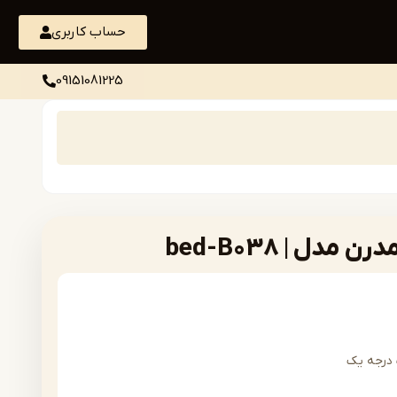
حساب کاربری
09151081225
ل | bed-B038
درجه یک