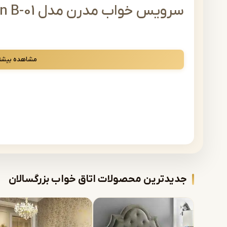
سرویس خواب مدرن مدل Modern B-01
سرویس خواب دونفره شامل تخت (سایز 180در200 / 160در200) ، میز آرایش و دو پاتختی می باشد.
مشاهده بیشت
سرویس خواب یک نفره شامل تخت(سایز 120در200 / 90در200) ، میز آرایش و یک پاتختی می باشد.
امکان سفارش کمد لباس و فایل به صورت جداگانه می باشد.
راهنمای خرید از فروشگاه مب
محصولات اشرافی قابلیت سفارش رنگبندی چوب به شکل 
در زمان رنگ حضورا تشریف داشته باشد تا حتی الام
جدیدترین محصولات اتاق خواب بزرگسالان
رنگبندی پارچه هم کاملا تیم متخصص و طراح اشرافی در
پس از اجرا حاصل شود، امید که رضایت مشتریان به بال
توجه : به علت نوسانات مواد اولیه تمامی قیمت ه