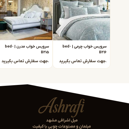
برای آگاهی بیشتر از قیمت تمام شده محصول با ما در
برای سفارشات با این شماره تماس حاصل فرمائید :
25 12 108 0915
دستیار هوش مصنوعی
همیشه در خدمت شما
سرویس خواب چرمی | bed-
سرویس خواب مدرن | bed-
B215
B216
جهت سفارش تماس بگیرید.
جهت سفارش تماس بگیرید.
مبل اشرافی مشهد
مبلمان و مصنوعات چوبی با کیفیت