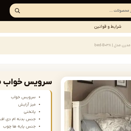
شرایط و قوانین
دل | bed-B038
سرویس خواب مدرن مد
سرویس خواب
میز آرایش
پاتختی
جنس بدنه ام دی اف 
جنس پایه ها چوب