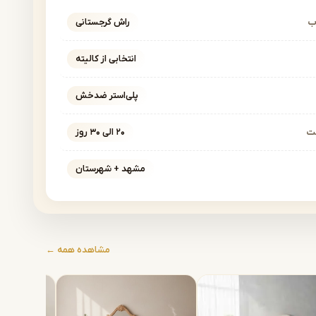
ب
راش گرجستانی
انتخابی از کالیته
پلی‌استر ضدخش
خت
۲۰ الی ۳۰ روز
مشهد + شهرستان
مشاهده همه ←