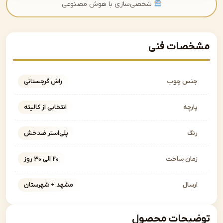
شخصی‌سازی با هوش مصنوعی
صات فنی
نس چوب
راش گرجستانی
ارچه
انتخابی از کالیته
نگ
پلی‌استر ضدخش
مان ساخت
۲۰ الی ۳۰ روز
رسال
مشهد + شهرستان
یحات محصول