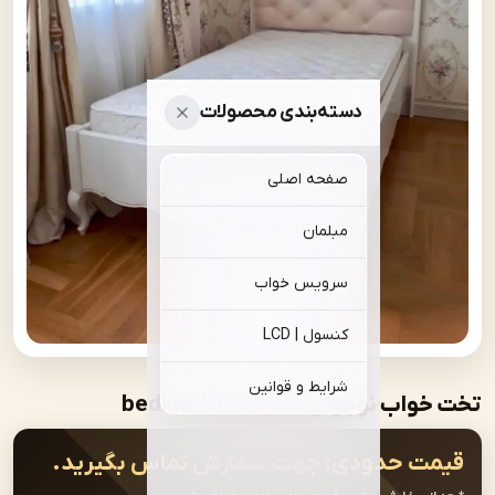
دسته‌بندی محصولات
صفحه اصلی
مبلمان
سرویس خواب
کنسول | LCD
شرایط و قوانین
ب نوجوان مدل | bedkid-H128
ت حدودی:
جهت سفارش تماس بگیرید.