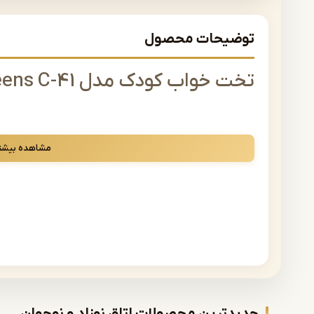
توضیحات محصول
تخت خواب کودک مدل Teens C-41
سرویس خواب کامل نوجوان شامل تخت نوجوان، دراور یا میزآرا
مشاهده بیشت
امکان سفارش محصول به صورت سرویس خواب کامل یا محصولا
راهنمای خرید از فروشگاه مب
محصولات اشرافی قابلیت سفارش رنگبندی چوب به شکل 
در زمان رنگ حضورا تشریف داشته باشد تا نزدیکترین
رنگبندی پارچه هم کاملا تیم متخصص و طراح اشرافی در
پس از اجرا حاصل شود، امید که رضایت مشتریان به بال
جدیدترین محصولات اتاق نوزاد و نوجوان