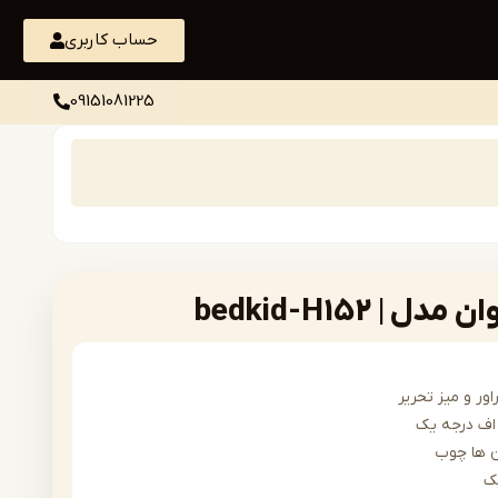
حساب کاربری
09151081225
 bedkid-H152
ور و میز تحریر
ف درجه یک
 ها چوب
ک