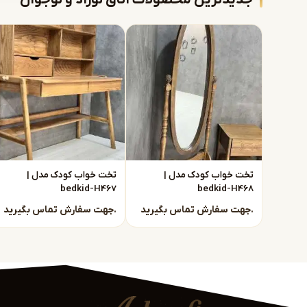
سرویس خواب کودک و نوجوان تماماً بصورت سفارشی با 
کاربرده شده در تمامی سرویس ها (تخت، کمد، میز آرایش، 
موجود در بازار و رنگ های پلی استر برای پوشش کار می
دستیار هوش مصنوعی
همیشه در خدمت شما
توجه : به علت نوسانات مواد اولیه تمامی قیمت ه
برای آگاهی بیشتر از قیمت تمام شده محصول با ما در
تخت خواب کودک مدل |
تخت خواب کودک مدل |
bedkid-H467
bedkid-H468
برای سفارشات با این شماره تماس حاصل فرمائید :
10 41 583 0915
جهت سفارش تماس بگیرید.
جهت سفارش تماس بگیرید.