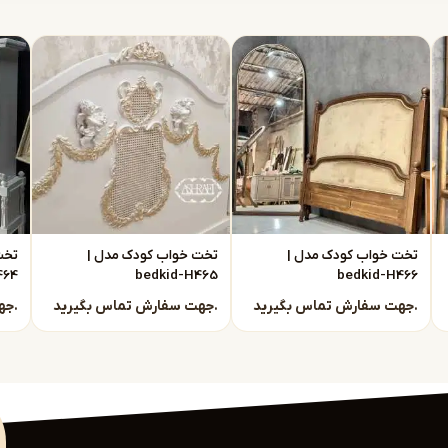
ابعاد دلخواه شما ساخته می شود. متریال به
دراور و میز تحریر) برای پایه ها و ستون ها و
نرده ها تمامی از چوب های جنگلی مانند راش گرجستان و چوب روسی و صفحات از مرغوب ترین MDF
 باشد.
ای محصولات در این سایت حدود قیمت است و
 تماس باشید.
تخت خواب کودک مدل |
تخت خواب کودک مدل |
تخت
464
bedkid-H465
bedkid-H466
جهت سفارش تماس بگیرید.
جهت سفارش تماس بگیرید.
جهت سفارش تماس بگیرید.