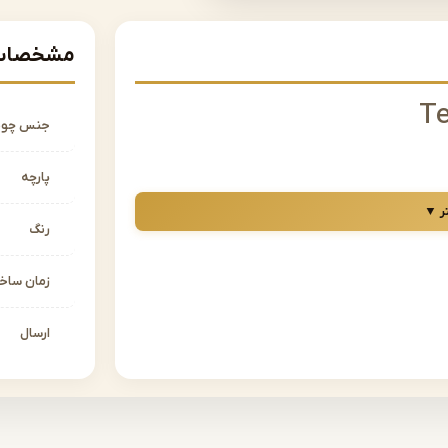
مشخصات 
جنس چو
پارچه
یش، میز تحریر و کمد می باشد.
ر ▼
رنگ
ت انتخابی به صورت تکی می باشد.
زمان سا
لمان اشرافی
ارسال
کاملا اختیاریست وحتی الامکان مشتری باید
 رنگ مدنظر مشتری پیاده سازی شود، درمورد
 کنار شما عزیزان می باشند تا بهترین نتیجه
اترین شکل ممکن اجرا و پیاده سازی شود.