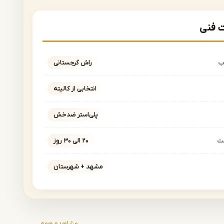
فنی
ب
راش گرجستانی
انتخابی از کالیته
پلی‌استر ضدخش
خت
۲۰ الی ۳۰ روز
مشهد + شهرستان
مشاهده همه ←