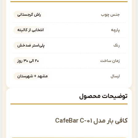
نس چوب
راش گرجستانی
ارچه
انتخابی از کالیته
نگ
پلی‌استر ضدخش
مان ساخت
۲۰ الی ۳۰ روز
رسال
مشهد + شهرستان
یحات محصول
ار مدل CafeBar C-01