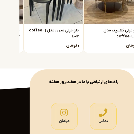
 مبلی کلاسیک مدل |
جلو مبلی مدرن مدل | coffee-
E013
E014
coffee-E
مان
۰
تومان
۰
تومان
راه های ارتباطی با ما در هفت روز هفته
تماس
مبلمان