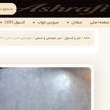
صفحه اصلی
مبلمان
سرویس خواب
کنسول | LCD
خانه
/
میز و کنسول
/
میز جلومبلی و عسلی
/
جلو مبلی مدرن مدل | coffee-E017