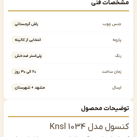
صات فنی
نس چوب
راش گرجستانی
ارچه
انتخابی از کالیته
نگ
پلی‌استر ضدخش
مان ساخت
۲۰ الی ۳۰ روز
رسال
مشهد + شهرستان
یحات محصول
ل مدل Knsl 1034