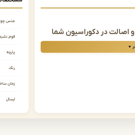
مشخصات 
جنس چو
 اصالت در دکوراسیون شما
فوم نشیم
 منزل به میان می‌آید، بدون شک مبل کلاسیک جایگاه
ر ▼
، ترکیبی از هنر، ظرافت و شکوه را در فضای خانه ایجاد
پارچه
حه بهترین انتخاب‌ها را برای شما گردآوری کرده
رنگ
را مستقیماً از تولیدی، با بهترین کیفیت و قیمت،
زمان سا
دگار است؟
ارسال
با جزئیات چشم‌گیر، منبت‌کاری‌های ظریف و پارچه‌های
سیک نه‌تنها یک انتخاب زیباشناسانه، بلکه یک