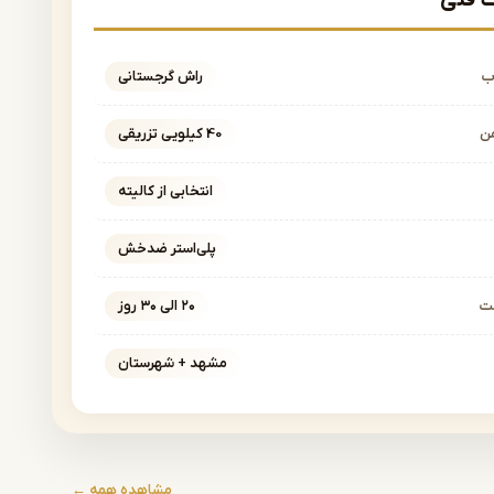
فنی
ب
راش گرجستانی
ن
40 کیلویی تزریقی
انتخابی از کالیته
پلی‌استر ضدخش
خت
۲۰ الی ۳۰ روز
مشهد + شهرستان
مشاهده همه ←