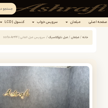
صفحه اصلی
مبلمان
سرویس خواب
کنسول | LCD
خانه
/
مبلمان
/
مبل نئوکلاسیک
/
سرویس مبل المانی | sofa-A344