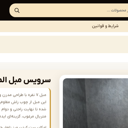
شرایط و قوانین
سرویس مبل المانی | 44
مبل ۷ نفره با طراحی مد
این مبل از چوب راش مقاوم س
شده تا نهایت راحتی و دوام را
متریال مرغوب، گزینه‌ای ای
امکان ست کردن میز ناهار خ