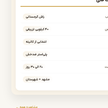
فنی
ب
راش گرجستانی
ن
40 کیلویی تزریقی
انتخابی از کالیته
پلی‌استر ضدخش
خت
۲۰ الی ۳۰ روز
مشهد + شهرستان
مشاهده همه ←