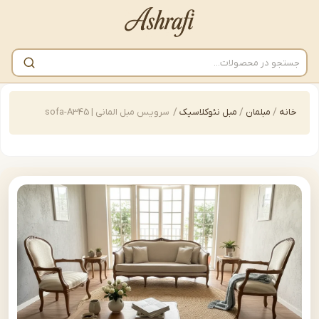
/
مبلمان
/
مبل نئوکلاسیک
/
سرویس مبل المانی | sofa-A345