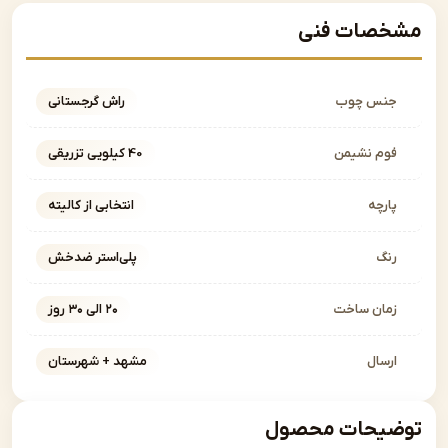
صات فنی
نس چوب
راش گرجستانی
وم نشیمن
40 کیلویی تزریقی
ارچه
انتخابی از کالیته
نگ
پلی‌استر ضدخش
مان ساخت
۲۰ الی ۳۰ روز
رسال
مشهد + شهرستان
یحات محصول