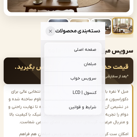
دسته‌بندی محصولات
صفحه اصلی
بل المانی | sofa-A345
مبلمان
ت حدودی:
جهت سفارش تماس بگیرید.
از سفارشی‌سازی، قیمت نهایی اعلام خواهد شد.
سرویس خواب
مبل ۷ نفره با طراحی مدرن و جلو مبلی ست‌شده، انتخابی عالی برای
کنسول | LCD
اسیون منزل. اسکلت این مبل از چوب راش مقاوم ساخته شده و
شیمن آن از فوم سرد و فنر پاکتی استفاده شده تا نهایت راحتی و
شرایط و قوانین
را تجربه کنید. این مبل راحتی علاوه بر ظاهر شیک، با کیفیت بالا
ریال مرغوب، گزینه‌ای ایده‌آل برای فضای نشیمن شماست.
ن ست کردن میز ناهار خوری با سرویس مبلمان هم فراهم