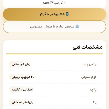
✓ گارانتی ۲۴ ماهه
مشاوره در تلگرام
شخصی‌سازی با هوش مصنوعی
صات فنی
نس چوب
راش گرجستانی
وم نشیمن
40 کیلویی تزریقی
ارچه
انتخابی از کالیته
نگ
پلی‌استر ضدخش