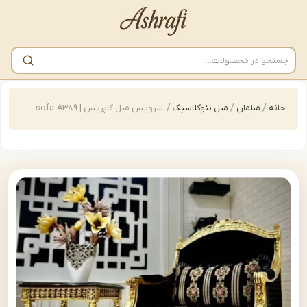
/
مبلمان
/
مبل نئوکلاسیک
/
سرویس مبل کاپریس | sofa-A389