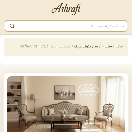
/
مبلمان
/
مبل نئوکلاسیک
/
سرویس مبل کینگ | sofa-A452