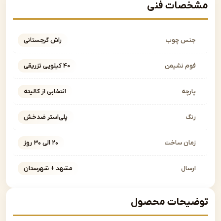
صات فنی
نس چوب
راش گرجستانی
وم نشیمن
40 کیلویی تزریقی
ارچه
انتخابی از کالیته
نگ
پلی‌استر ضدخش
مان ساخت
۲۰ الی ۳۰ روز
رسال
مشهد + شهرستان
یحات محصول