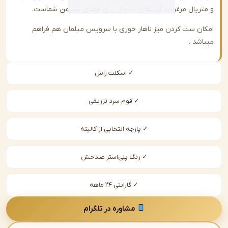
ریال مرغوب، گزینه‌ای ایده‌آل برای فضای نشیمن شماست.
ن ست کردن میز ناهار خوری با سرویس مبلمان هم فراهم
شد .
✓ اسکلت راش
✓ فوم سرد تزریقی
✓ پارچه انتخابی از کالیته
✓ رنگ پلی‌استر ضدخش
✓ گارانتی ۲۴ ماهه
مشاوره در تلگرام