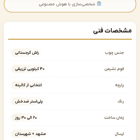
شخصی‌سازی با هوش مصنوعی
صات فنی
نس چوب
راش گرجستانی
وم نشیمن
40 کیلویی تزریقی
ارچه
انتخابی از کالیته
نگ
پلی‌استر ضدخش
مان ساخت
۲۰ الی ۳۰ روز
رسال
مشهد + شهرستان