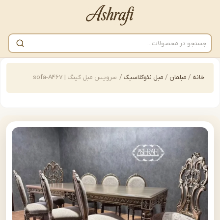
/
مبلمان
/
مبل نئوکلاسیک
/
سرویس مبل کینگ | sofa-A467