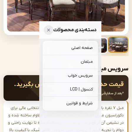
دسته‌بندی محصولات
صفحه اصلی
مبلمان
بل کینگ | sofa-A467
سرویس خواب
ت حدودی:
جهت سفارش تماس بگیرید.
کنسول | LCD
از سفارشی‌سازی، قیمت نهایی اعلام خواهد شد.
شرایط و قوانین
مبل ۷ نفره با طراحی مدرن و جلو مبلی ست‌شده، انتخابی عالی برای
اسیون منزل. اسکلت این مبل از چوب راش مقاوم ساخته شده و
شیمن آن از فوم سرد و فنر پاکتی استفاده شده تا نهایت راحتی و
را تجربه کنید. این مبل راحتی علاوه بر ظاهر شیک، با کیفیت بالا