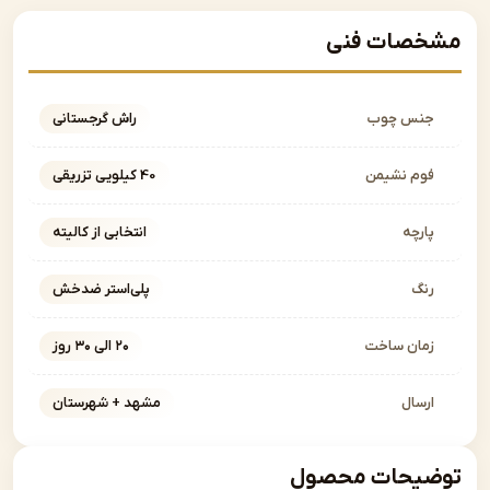
صات فنی
نس چوب
راش گرجستانی
وم نشیمن
40 کیلویی تزریقی
ارچه
انتخابی از کالیته
نگ
پلی‌استر ضدخش
مان ساخت
۲۰ الی ۳۰ روز
رسال
مشهد + شهرستان
یحات محصول