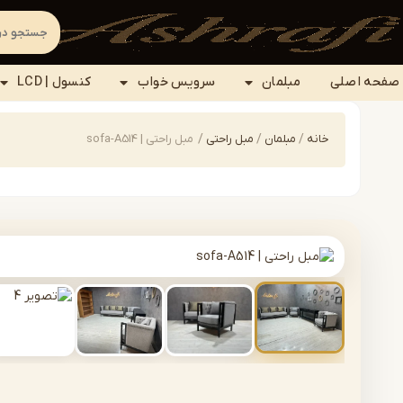
صفحه اصلی
مبلمان
سرویس خواب
کنسول | LCD
خانه
/
مبلمان
/
مبل راحتی
/
مبل راحتی | sofa-A514