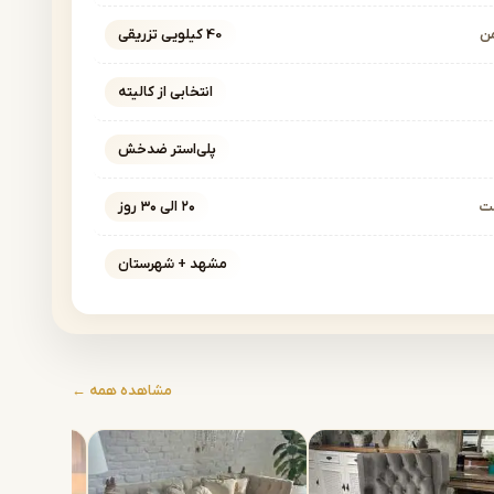
ن
40 کیلویی تزریقی
انتخابی از کالیته
پلی‌استر ضدخش
خت
۲۰ الی ۳۰ روز
مشهد + شهرستان
مشاهده همه ←