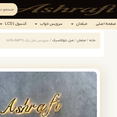
صفحه اصلی
مبلمان
سرویس خواب
کنسول | LCD
خانه
/
مبلمان
/
مبل نئوکلاسیک
/
سرویس مبل ترک | sofa-A539