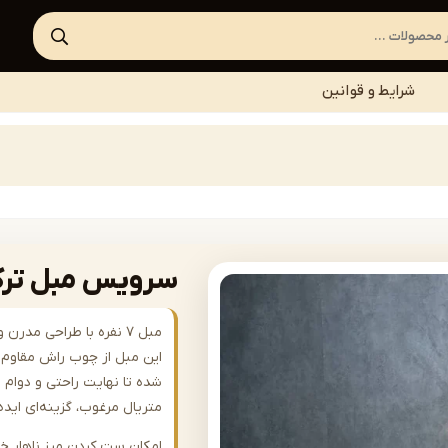
شرایط و قوانین
سرویس مبل ترک | -A539
مبل ۷ نفره با طراحی مد
این مبل از چوب راش مقاوم س
شده تا نهایت راحتی و دوام را
متریال مرغوب، گزینه‌ای ای
امکان ست کردن میز ناهار خ