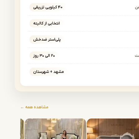
ن
40 کیلویی تزریقی
انتخابی از کالیته
پلی‌استر ضدخش
خت
۲۰ الی ۳۰ روز
مشهد + شهرستان
مشاهده همه ←