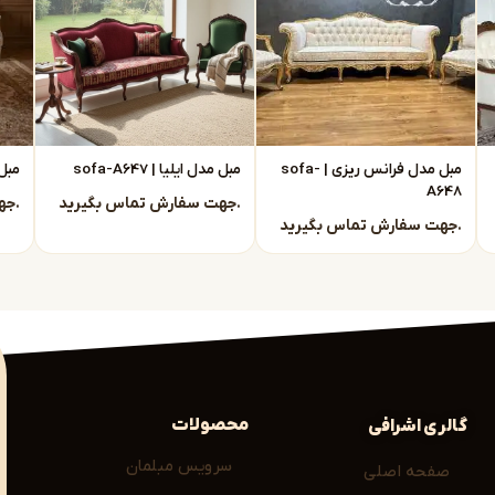
اً از تولیدی
ستقیماً با تولیدی مبل نئوکلاسیک مشهد در ارتباط
مبل مدل فرانس ریزی | sofa-
مبل مدل ایلیا | sofa-A647
مبل م
A648
جهت سفارش تماس بگیرید.
جهت سفارش تماس بگیرید.
جهت سفارش تماس بگیرید.
فروش راحت است.
را بررسی کنید، از جمله:
 لوکس
محصولات
گالری اشرافی
سرویس مبلمان
صفحه اصلی
 اجزای دکوراسیون داخلی شما هماهنگ می‌شوند.