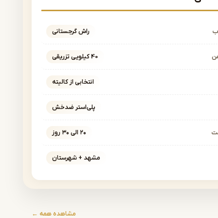
ب
راش گرجستانی
ن
40 کیلویی تزریقی
انتخابی از کالیته
پلی‌استر ضدخش
خت
۲۰ الی ۳۰ روز
مشهد + شهرستان
مشاهده همه ←