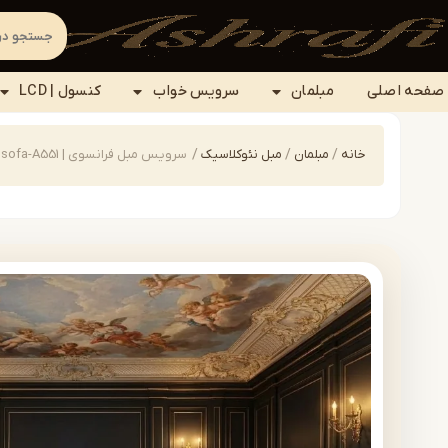
صفحه اصلی
مبلمان
سرویس خواب
کنسول | LCD
خانه
/
مبلمان
/
مبل نئوکلاسیک
/
سرویس مبل فرانسوی | sofa-A551