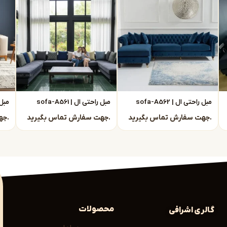
اً با تولیدکننده در ارتباط هستید. یعنی:
ود
داریم و رضایت مشتریان ما، گواه کیفیت محصولات
مبل راحتی ال | sofa-A562
مبل راحتی ال | sofa-A561
مبل را
جهت سفارش تماس بگیرید.
جهت سفارش تماس بگیرید.
جهت سفارش تماس بگیرید.
مله:
فضای شماست. اگر به دنبال
خرید مبل مدرن مشهد
محصولات
گالری اشرافی