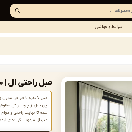
شرایط و قوانین
مبل راحتی ال | sofa-A560
مبل ۷ نفره با طراحی مد
این مبل از چوب راش مقاوم س
شده تا نهایت راحتی و دوام را
متریال مرغوب، گزینه‌ای ای