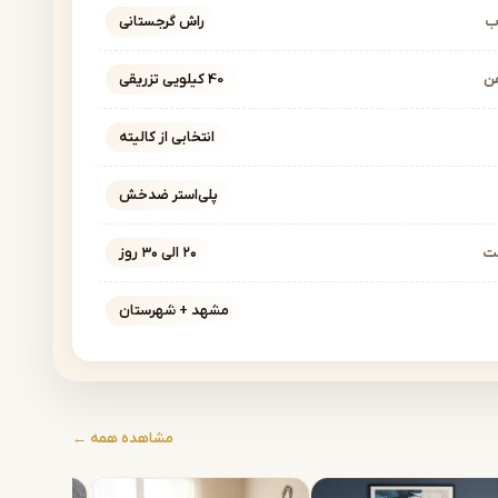
ب
راش گرجستانی
ن
40 کیلویی تزریقی
انتخابی از کالیته
پلی‌استر ضدخش
خت
۲۰ الی ۳۰ روز
مشهد + شهرستان
مشاهده همه ←