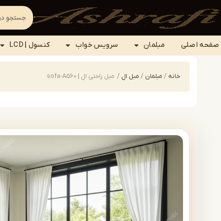
صفحه اصلی
مبلمان
سرویس خواب
کنسول | LCD
خانه
/
مبلمان
/
مبل ال
/
مبل راحتی ال | sofa-A560