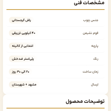
صات فنی
نس چوب
راش گرجستانی
وم نشیمن
40 کیلویی تزریقی
ارچه
انتخابی از کالیته
نگ
پلی‌استر ضدخش
مان ساخت
۲۰ الی ۳۰ روز
رسال
مشهد + شهرستان
یحات محصول