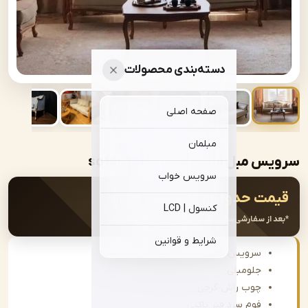
دسته‌بندی محصولات
صفحه اصلی
مبلمان
بل ابزاری مدل | sofa-A018
سرویس خواب
ت حدودی:
۰
تومان
کنسول | LCD
از سفارشی‌سازی، قیمت نهایی اعلام خواهد شد.
شرایط و قوانین
سرویس هفت نفره
جلومبلی
چوب راش گرجی
فوم سرد فنر پاکتی