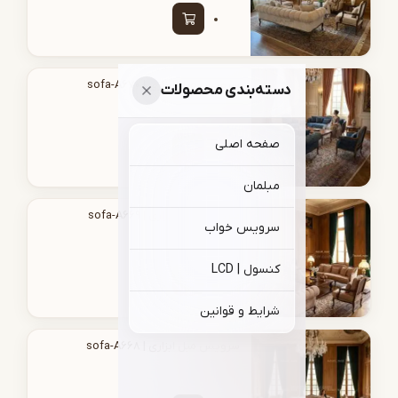
سرویس مبل ابزاری | sofa-A670
دسته‌بندی محصولات
صفحه اصلی
مبلمان
سرویس مبل ابزاری | sofa-A669
سرویس خواب
کنسول | LCD
شرایط و قوانین
سرویس مبل ابزاری | sofa-A668