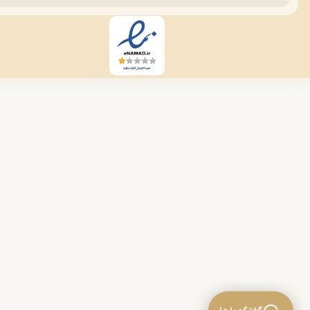
مبل مدرن، به سبکی از مبلمان گفته می‌شود که از اواخر
قرن نوزدهم میلادی تا الان ساخته می‌شود. قدمت آن به
این دوران از تاریخ بازمی‌گردد. طراحی مبل مدرن برخاسته از
سبک مدرنیسم بوده است.
مبل مدرن در پاسخ به حذف اضافات و تجملات مبل
سلطنتی و اولویت قرار دادن راحتی کاربر به وجود آمد.
گرچه در ساخت مبل مدرن اولویت در ایجاد احساس راحتی
بوده است، اما از لحاظ زیبایی و شکیل بودن، این سبک از
مبلمان مثال زدنی است.
اکنون که با علت به وجود آمدن این سبک از مبلمان آشنا
شدید، بهتر است با ویژگی‌های ظاهری آن آشنا شوید. این
مبلمان دارای خطوط صاف، الگوبرداری شده از اصول
مینیمالیستی، پیرو الگو‌های سرد و تک رنگ هستند. میزان
چوب به کار رفته در این سبک از مبلمان بسیار کم است.
مبل مدرن به دلیل آنکه پیچیدگی و طرح خاصی ندارد،
هیچ‌گاه قدیمی نشده و از مُد نمی‌افتد.