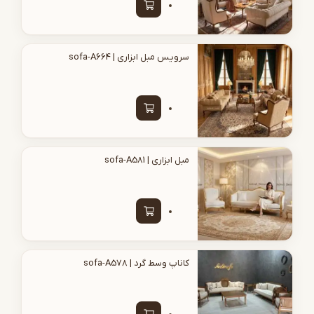
سرویس مبل ابزاری | sofa-A664
مبل ابزاری | sofa-A581
کاناپ وسط گرد | sofa-A578