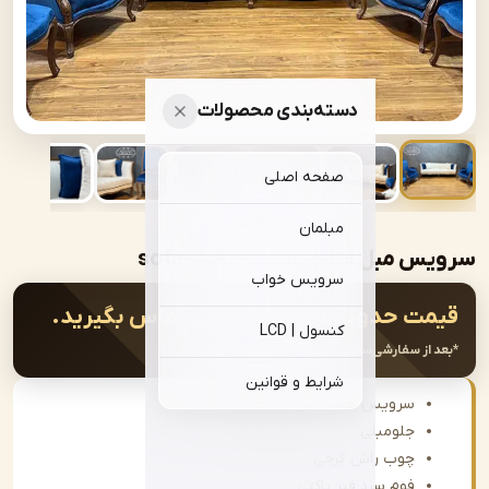
دسته‌بندی محصولات
صفحه اصلی
مبلمان
بل ابزاری مدل | sofa-A184
سرویس خواب
ت حدودی:
جهت سفارش تماس بگیرید.
کنسول | LCD
از سفارشی‌سازی، قیمت نهایی اعلام خواهد شد.
شرایط و قوانین
سرویس هفت نفره
جلومبلی
چوب راش گرجی
فوم سرد فنر پاکتی