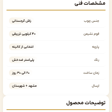
صات فنی
نس چوب
راش گرجستانی
وم نشیمن
40 کیلویی تزریقی
ارچه
انتخابی از کالیته
نگ
پلی‌استر ضدخش
مان ساخت
۲۰ الی ۳۰ روز
رسال
مشهد + شهرستان
یحات محصول